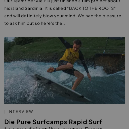
Our Teamrider Ale Piu just finished a film project about
his island Sardinia. It is called "BACK TO THE ROOTS"
and will definitely blow your mind! We had the pleasure
to ask him out so here's the…
| INTERVIEW
Die Pure Surfcamps Rapid Surf