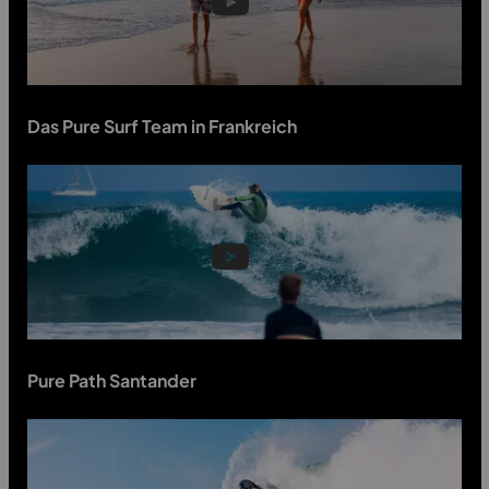
Das Pure Surf Team in Frankreich
ENDLESS SUMMER
Pure Path Santander
✓ WAS:
75 € Rabatt pro Buchung
✓ WANN:
bis 09.08.2026 buchen
✓ WO:
Frankreich
&
Portugal
✓ REISEZEITRAUM:
ab sofort