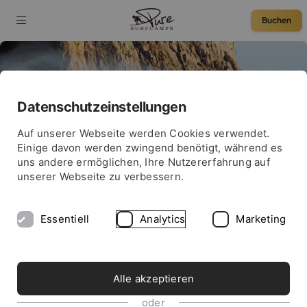
Buchen
Datenschutzeinstellungen
SURF NEWS
75 € Rabatt
Auf unserer Webseite werden Cookies verwendet.
SURF-GUIDE PORTUGAL
Einige davon werden zwingend benötigt, während es
uns andere ermöglichen, Ihre Nutzererfahrung auf
unserer Webseite zu verbessern.
Essentiell
Analytics
Marketing
Alle akzeptieren
oder