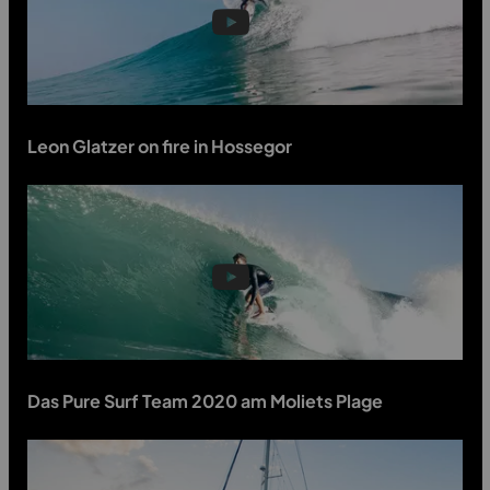
⭐
CODE:
>> Formular absenden & Rabattcode erhalten
Email
Code erhalten
Leon Glatzer on fire in Hossegor
Das Pure Surf Team 2020 am Moliets Plage