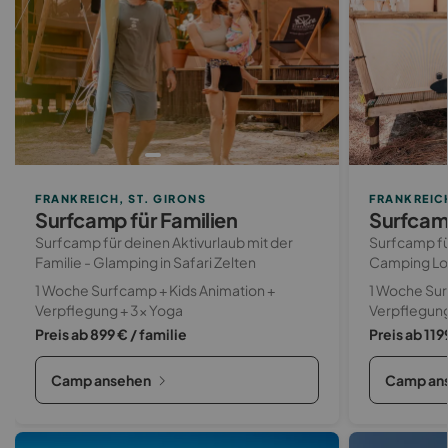
FRANKREICH, ST. GIRONS
FRANKREIC
Surfcamp für Familien
Surfcamp
Surfcamp für deinen Aktivurlaub mit der
Surfcamp für
Familie - Glamping in Safari Zelten
Camping L
1 Woche Surfcamp + Kids Animation +
1 Woche Sur
Verpflegung + 3x Yoga
Verpflegung
Preis ab 899 € / familie
Preis ab 119
Camp ansehen
Camp an