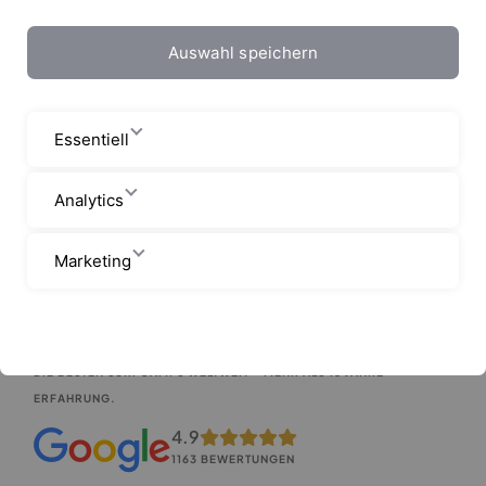
Auswahl speichern
SURFCAMP BUCHEN
ERLEBE EINEN UNVERGESSLICHEN SURFURLAUB!
Essentiell
Unsere Surfcamps
Analytics
Marketing
Surfcamp beim Markt- & Qualitätsführer buchen!
DIE BESTEN SURFCAMPS WELTWEIT - MEHR ALS 15 JAHRE
ERFAHRUNG.
4.9
1163 BEWERTUNGEN