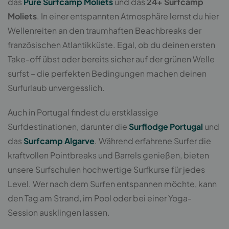
das
Pure Surfcamp Moliets
und das
24+ Surfcamp
Moliets
. In einer entspannten Atmosphäre lernst du hier
Wellenreiten an den traumhaften Beachbreaks der
französischen Atlantikküste. Egal, ob du deinen ersten
Take-off übst oder bereits sicher auf der grünen Welle
surfst – die perfekten Bedingungen machen deinen
Surfurlaub unvergesslich.
Auch in Portugal findest du erstklassige
Surfdestinationen, darunter die
Surflodge Portugal
und
das
Surfcamp Algarve
. Während erfahrene Surfer die
kraftvollen Pointbreaks und Barrels genießen, bieten
unsere Surfschulen hochwertige Surfkurse für jedes
Level. Wer nach dem Surfen entspannen möchte, kann
den Tag am Strand, im Pool oder bei einer Yoga-
Session ausklingen lassen.