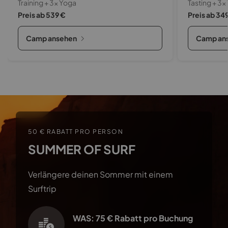
Training + 3x Yoga
Tasting + 3x
Preis ab 539 €
Preis ab 34
Camp ansehen
Camp an
50 € RABATT PRO PERSON
SUMMER OF SURF
Verlängere deinen Sommer mit einem
Surftrip
WAS: 75 € Rabatt pro Buchung