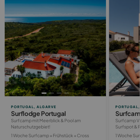
PORTUGAL, ALGARVE
PORTUGAL, 
Surflodge Portugal
Surfcamp
Surfcamp mit Meerblick & Pool am
Surfcamp Vi
Naturschutzgebiet!
Surfspot & 
1 Woche Surfcamp + Frühstück + Cross
1 Woche Sur