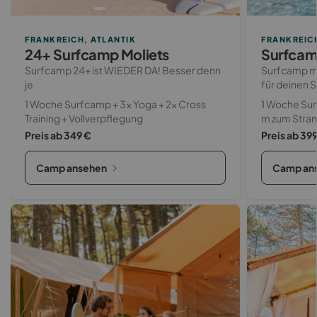
FRANKREICH, ATLANTIK
FRANKREICH
24+ Surfcamp Moliets
Surfcam
Surfcamp 24+ ist WIEDER DA! Besser denn
Surfcamp mi
je
für deinen
1 Woche Surfcamp + 3x Yoga + 2x Cross
1 Woche Sur
Training + Vollverpflegung
m zum Stra
Preis ab 349 €
Preis ab 39
Camp ansehen
Camp an