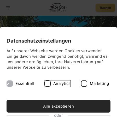
Buchen
Datenschutzeinstellungen
5,0
Auf unserer Webseite werden Cookies verwendet.
BEI SANTA TERESA
Einige davon werden zwingend benötigt, während es
Surfcamp Costa
uns andere ermöglichen, Ihre Nutzererfahrung auf
unserer Webseite zu verbessern.
Rica
Essentiell
Analytics
Marketing
Alle akzeptieren
oder