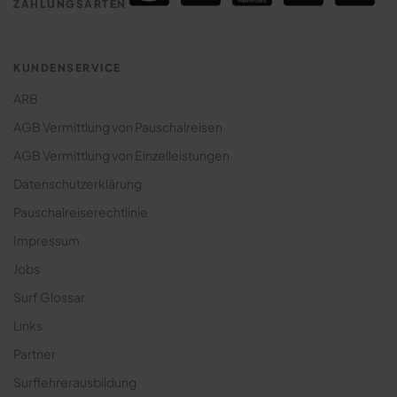
ZAHLUNGSARTEN
Jugendreise Surfcamp
Klassenfahrt Surfcamp
KUNDENSERVICE
ARB
AGB Vermittlung von Pauschalreisen
AGB Vermittlung von Einzelleistungen
Datenschutzerklärung
Pauschalreiserechtlinie
Impressum
Jobs
Surf Glossar
Links
Partner
Surflehrerausbildung