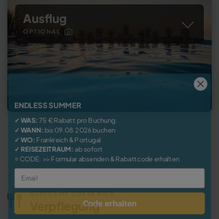
Ausflug
OPTIONAL
ENDLESS SUMMER
✓ WAS:
75 € Rabatt pro Buchung
✓ WANN:
bis 09.08.2026 buchen
✓ WO:
Frankreich
&
Portugal
✓ REISEZEITRAUM:
ab sofort
⭐
CODE:
>> Formular absenden & Rabattcode erhalten
Email
SURFCAMP COSTA RICA
Code erhalten
Verpflegung