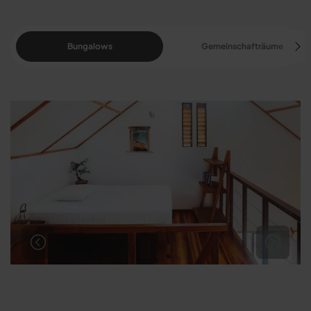
Bungalows
Gemeinschafträume