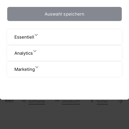
Auswahl speichern
Essentiell
Analytics
Marketing
Startseite
Surfcamps
Surfcamps Costa Rica
Surfc
Surfcamp
Unterkunft
Surfen
P