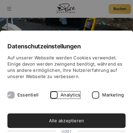
Buchen
Das Pure / Rapid
Datenschutzeinstellungen
Surf League Event in
75 € Rabatt
Auf unserer Webseite werden Cookies verwendet.
Einige davon werden zwingend benötigt, während es
Bratislava
uns andere ermöglichen, Ihre Nutzererfahrung auf
unserer Webseite zu verbessern.
Essentiell
Analytics
Marketing
Alle akzeptieren
oder