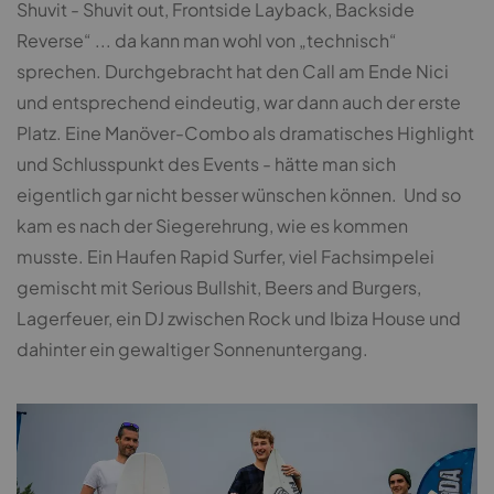
Shuvit - Shuvit out, Frontside Layback, Backside
Reverse“ ... da kann man wohl von „technisch“
sprechen. Durchgebracht hat den Call am Ende Nici
und entsprechend eindeutig, war dann auch der erste
Platz. Eine Manöver-Combo als dramatisches Highlight
und Schlusspunkt des Events - hätte man sich
eigentlich gar nicht besser wünschen können.
Und so
kam es nach der Siegerehrung, wie es kommen
musste. Ein Haufen Rapid Surfer, viel Fachsimpelei
gemischt mit Serious Bullshit, Beers and Burgers,
Lagerfeuer, ein DJ zwischen Rock und Ibiza House und
dahinter ein gewaltiger Sonnenuntergang.