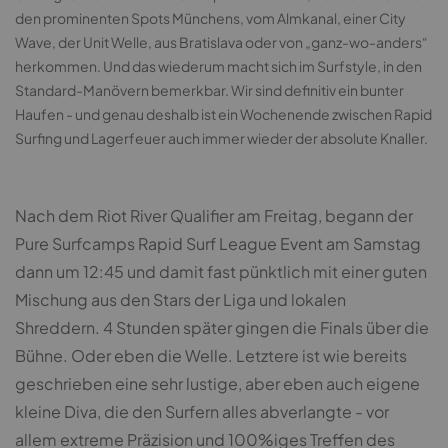
den prominenten Spots Münchens, vom Almkanal, einer City
Wave, der Unit Welle, aus Bratislava oder von „ganz-wo-anders“
herkommen. Und das wiederum macht sich im Surfstyle, in den
Standard-Manövern bemerkbar. Wir sind definitiv ein bunter
Haufen - und genau deshalb ist ein Wochenende zwischen Rapid
Surfing und Lagerfeuer auch immer wieder der absolute Knaller.
Nach dem Riot River Qualifier am Freitag, begann der
Pure Surfcamps Rapid Surf League Event am Samstag
dann um 12:45 und damit fast pünktlich mit einer guten
Mischung aus den Stars der Liga und lokalen
Shreddern. 4 Stunden später gingen die Finals über die
Bühne. Oder eben die Welle. Letztere ist wie bereits
geschrieben eine sehr lustige, aber eben auch eigene
kleine Diva, die den Surfern alles abverlangte - vor
allem extreme Präzision und 100%iges Treffen des