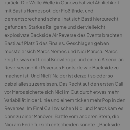
zurück. Die Welle Welle in Cunovo hat viel Ähnlichkeit
mit Bastis Homespot, der Floßlände, und
dementsprechend schnell hat sich Basti hier zurecht
gefunden. Starkes Railgame und der vielleicht
explosivste Backside Air Reverse des Events brachten
Basti auf Platz 3 des Finales. Geschlagen geben
musste er sich Maros Nemec und Nici Marusa. Maros
zeigte, was mit Local Knowledge und einem Arsenal an
Reverses und Air Reverses Frontside wie Backside zu
machen ist. Und Nici? Na der ist derzeit so oder so
dabei alles zu zerreissen. Das Recht auf den ersten Call
vor Maros sicherte sich Nici im Cut durch etwas mehr
Variabiliät in der Linie und einem ticken mehr Pop in den
Reverses. Im Final Call zwischen Nici und Maros kam es
dann zu einer Manöver-Battle vom anderen Stern, die
Nici am Ende für sich entscheiden konnte. „Backside