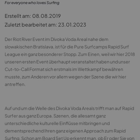
For everyone who loves Surfing
Erstellt am: 08.08.2019
Zuletzt bearbeitet am: 23.01.2023
Der Riot River Event im Divoka Voda Areal nahe dem
slowakischen Bratislava, ist für die Pure Surfcamps Rapid Surf
League ein ganz besonderer Stopp. Zum Einen, weil wir hier 2018
unseren ersten Event überhaupt veranstaltet haben und unser
Cut-to-Call Format sich erstmals im Wettkampf bewähren
musste, zum Anderen vor allem wegen der Szene die wir hier
antreffen.
Auf und um die Welle des Divoka Voda Areals trifft man auf Rapid
Surfer aus ganz Europa. Szenen, die allesamt ganz
unterschiedliche kulturelle Einflüsse mitbringen und
dementsprechend Ihren ganz eigenen Approach zum Rapid
Surfing. Schon am Board Set Up erkennt man, ob Er oder Sie von