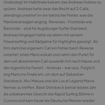
Underdog! Im Halbfinale bekam das Andreas Holzner zu
spüren. Andreas hatte zwar das Recht auf 2 Calls,
allerdings unterlief im ein taktischer Fehler, was die
Manöveransagen anging. Reverses - Frontside wie
Backside - sind für Augsburger Surfer Standard.
Andreas hingegen hatte vor allem mit seinem
Powersurfing und Railgame für Highlights gesorgt. Als
Ihm dann bei eigenem Call ein Fehler beim Reverse
unterlief, blieb Mario eiskalt und nahm den Punkt für
den voll absolvierten Call souverän mit nach Hause und
der eigentliche Favorit - Andreas - war raus. Folglich
zog Mario ins Finale ein, um dort auf Sebastian
Steinbeck, Nici Marusa und die Local Legend Maros
Nemec zu treffen. Basti Steinbeck betrat letztes Jahr
als unbekanntes Gesicht die Rapid Surfing Bühne in
Cunovo und kam heuer als Deutsche Meister wieder