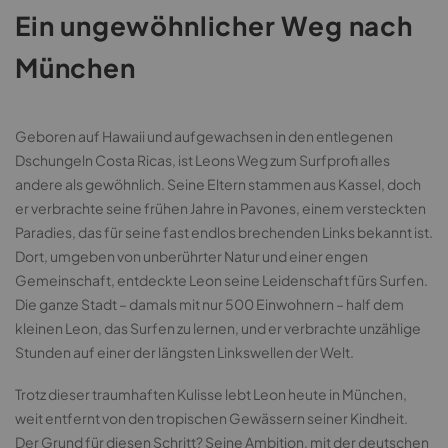
Ein ungewöhnlicher Weg nach
München
Geboren auf Hawaii und aufgewachsen in den entlegenen
Dschungeln Costa Ricas, ist Leons Weg zum Surfprofi alles
andere als gewöhnlich. Seine Eltern stammen aus Kassel, doch
er verbrachte seine frühen Jahre in Pavones, einem versteckten
Paradies, das für seine fast endlos brechenden Links bekannt ist.
Dort, umgeben von unberührter Natur und einer engen
Gemeinschaft, entdeckte Leon seine Leidenschaft fürs Surfen.
Die ganze Stadt – damals mit nur 500 Einwohnern – half dem
kleinen Leon, das Surfen zu lernen, und er verbrachte unzählige
Stunden auf einer der längsten Linkswellen der Welt.
Trotz dieser traumhaften Kulisse lebt Leon heute in München,
weit entfernt von den tropischen Gewässern seiner Kindheit.
Der Grund für diesen Schritt? Seine Ambition, mit der deutschen