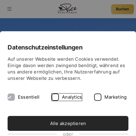
Buchen
ZU DEN EXTREMSTEN SURFSPOTS – VON COSTA RICA BIS
Datenschutzeinstellungen
ISLAND
75 € Rabatt
Leon Glatzer: Auf
Auf unserer Webseite werden Cookies verwendet.
Einige davon werden zwingend benötigt, während es
der Suche nach der
uns andere ermöglichen, Ihre Nutzererfahrung auf
unserer Webseite zu verbessern.
perfekten Welle
Essentiell
Analytics
Marketing
Alle akzeptieren
oder