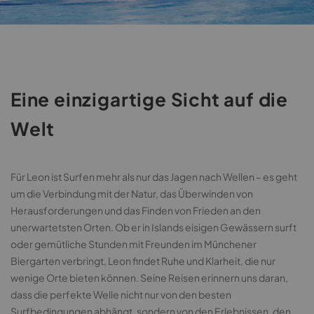
Eine einzigartige Sicht auf die
Welt
Für Leon ist Surfen mehr als nur das Jagen nach Wellen – es geht
um die Verbindung mit der Natur, das Überwinden von
Herausforderungen und das Finden von Frieden an den
unerwartetsten Orten. Ob er in Islands eisigen Gewässern surft
oder gemütliche Stunden mit Freunden im Münchener
Biergarten verbringt, Leon findet Ruhe und Klarheit, die nur
wenige Orte bieten können. Seine Reisen erinnern uns daran,
dass die perfekte Welle nicht nur von den besten
Surfbedingungen abhängt, sondern von den Erlebnissen, den