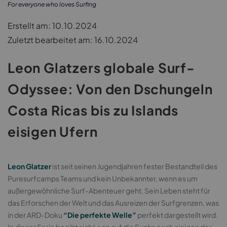
For everyone who loves Surfing
Erstellt am: 10.10.2024
Zuletzt bearbeitet am: 16.10.2024
Leon Glatzers globale Surf-
Odyssee: Von den Dschungeln
Costa Ricas bis zu Islands
eisigen Ufern
Leon Glatzer
ist seit seinen Jugendjahren fester Bestandteil des
Puresurfcamps Teams und kein Unbekannter, wenn es um
außergewöhnliche Surf-Abenteuer geht. Sein Leben steht für
das Erforschen der Welt und das Ausreizen der Surfgrenzen, was
in der ARD-Doku
“Die perfekte Welle”
perfekt dargestellt wird.