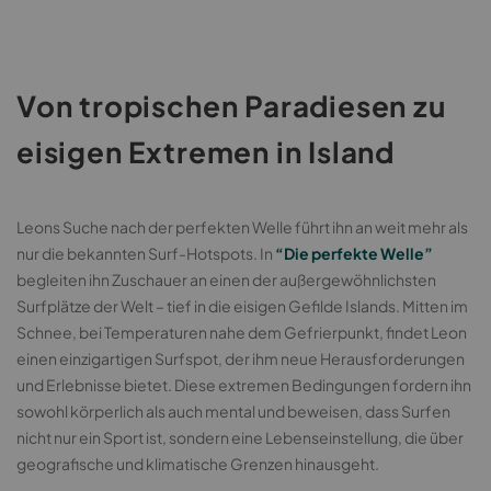
Von tropischen Paradiesen zu
eisigen Extremen in Island
Leons Suche nach der perfekten Welle führt ihn an weit mehr als
nur die bekannten Surf-Hotspots. In
“Die perfekte Welle”
begleiten ihn Zuschauer an einen der außergewöhnlichsten
Surfplätze der Welt – tief in die eisigen Gefilde Islands. Mitten im
Schnee, bei Temperaturen nahe dem Gefrierpunkt, findet Leon
einen einzigartigen Surfspot, der ihm neue Herausforderungen
und Erlebnisse bietet. Diese extremen Bedingungen fordern ihn
sowohl körperlich als auch mental und beweisen, dass Surfen
nicht nur ein Sport ist, sondern eine Lebenseinstellung, die über
geografische und klimatische Grenzen hinausgeht.