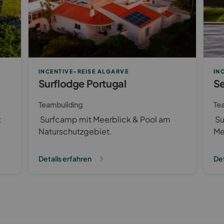
INCENTIVE-REISE ALGARVE
IN
Surflodge Portugal
Se
Teambuilding
Te
t
Surfcamp mit Meerblick & Pool am
Su
Naturschutzgebiet.
Me
Details erfahren
Det