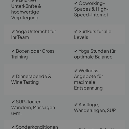
✔ Exklusive
✔ Coworking-
Unterkünfte &
Spaces & High-
hochwertige
Speed-Internet
Verpflegung
✔ Yoga Unterricht für
✔ Surfkurs für alle
Ihr Team
Levels
✔ Boxen oder Cross
✔ Yoga Stunden für
Training
optimale Balance
✔ Wellness-
✔ Dinnerabende &
Angebote für
Wine Tasting
maximale
Entspannung
✔ SUP-Touren,
✔ Ausflüge,
Wandern, Massagen
Wanderungen, SUP
uvm.
✔ Sonderkonditionen