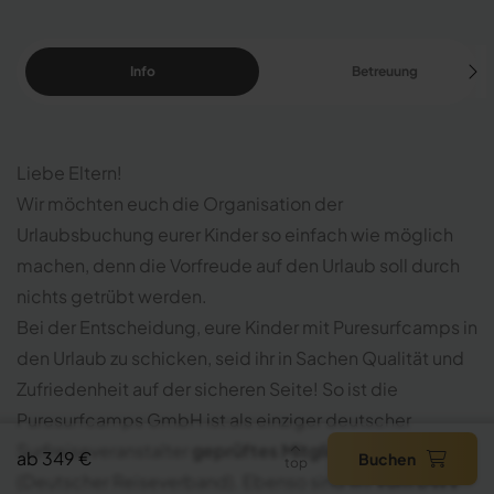
Info
Betreuung
Liebe Eltern!
Wir möchten euch die Organisation der
Urlaubsbuchung eurer Kinder so einfach wie möglich
machen, denn die Vorfreude auf den Urlaub soll durch
nichts getrübt werden.
Bei der Entscheidung, eure Kinder mit Puresurfcamps in
den Urlaub zu schicken, seid ihr in Sachen Qualität und
Zufriedenheit auf der sicheren Seite! So ist die
Puresurfcamps GmbH ist als einziger deutscher
Surfreiseveranstalter
geprüftes Mitglied des DRV
ab 349 €
Buchen
top
(Deutscher Reiseverband). Ebenso sind wir
vom DWV