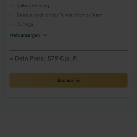
Vollverpflegung
Betreuung durch das Puresurfcamps Team
3x Yoga
Getränke zum Essen (Tee, Wasser, Kaffee)
Große Poollandschaft auf dem Campingplatz
= Dein Preis: 579 € p. P.
Buchen