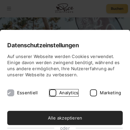
Buchen
Datenschutzeinstellungen
4,5
75 € Rabatt
Auf unserer Webseite werden Cookies verwendet.
SURFURLAUB OHNE ELTERN
Einige davon werden zwingend benötigt, während es
Jugendreise
uns andere ermöglichen, Ihre Nutzererfahrung auf
unserer Webseite zu verbessern.
Surfcamp St. Girons
Essentiell
Analytics
Marketing
Alle akzeptieren
oder