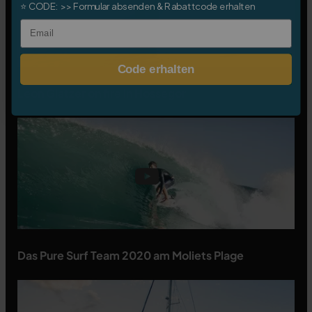
⭐
CODE:
>> Formular absenden & Rabattcode erhalten
Email
Code erhalten
Leon Glatzer on fire in Hossegor
Das Pure Surf Team 2020 am Moliets Plage