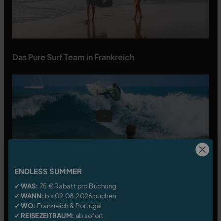
Das Pure Surf Team in Frankreich
ENDLESS SUMMER
Pure Path Santander
✓ WAS:
75 € Rabatt pro Buchung
✓ WANN:
bis 09.08.2026 buchen
✓ WO:
Frankreich
&
Portugal
✓ REISEZEITRAUM:
ab sofort