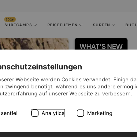
SURFCAMPS
REISETHEMEN
SURFEN
BUC
WHAT'S NEW
WHAT BRINGS US TOGET
enschutzeinstellungen
nserer Webseite werden Cookies verwendet. Einige d
DIE VIELFALT UNSERER 
n zwingend benötigt, während es uns andere ermögli
Nutzererfahrung auf unserer Webseite zu verbessern.
LEON GLATZER: AUF DE
sentiell
Analytics
Marketing