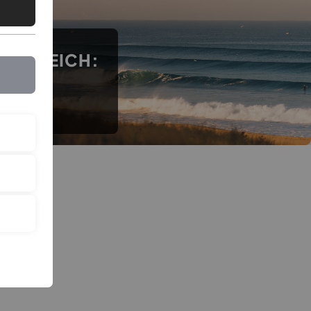
RANKREICH:
N
S
e