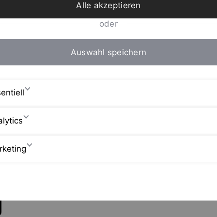
Alle akzeptieren
oder
SURF NEWS
SURFEN IN F
DIE 27 BESTE
Auswahl speichern
SURFSPOTS
FRANKREICH
entiell
lytics
Unsere Blogbeiträg
rketing