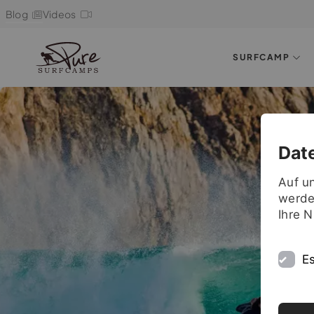
Blog
Videos
SURFCAMP
Dat
Auf u
werde
Ihre 
Es