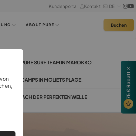
Kundenportal
Kontakt
DE
Buchen
HUNG
ABOUT PURE
HER DAS PURE SURF TEAM IN MAROKKO
75 € Rabatt
avon
PURE SURFCAMPS IN MOLIETS PLAGE!
chen,
R SUCHE NACH DER PERFEKTEN WELLE