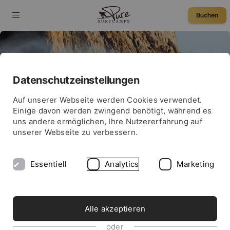
Buchen
Datenschutzeinstellungen
SURF NEWS
75 € Rabatt
Auf unserer Webseite werden Cookies verwendet.
SURF-GUIDE PORTUGAL
Einige davon werden zwingend benötigt, während es
uns andere ermöglichen, Ihre Nutzererfahrung auf
unserer Webseite zu verbessern.
Essentiell
Analytics
Marketing
Alle akzeptieren
oder