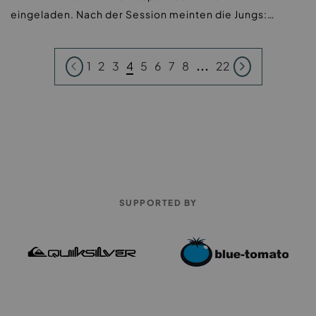
eingeladen. Nach der Session meinten die Jungs:…
1
2
3
4
5
6
7
8
...
22
SUPPORTED BY