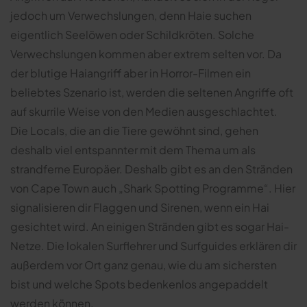
jedoch um Verwechslungen, denn Haie suchen
eigentlich Seelöwen oder Schildkröten. Solche
Verwechslungen kommen aber extrem selten vor. Da
der blutige Haiangriff aber in Horror-Filmen ein
beliebtes Szenario ist, werden die seltenen Angriffe oft
auf skurrile Weise von den Medien ausgeschlachtet.
Die Locals, die an die Tiere gewöhnt sind, gehen
deshalb viel entspannter mit dem Thema um als
strandferne Europäer. Deshalb gibt es an den Stränden
von Cape Town auch „Shark Spotting Programme“. Hier
signalisieren dir Flaggen und Sirenen, wenn ein Hai
gesichtet wird. An einigen Stränden gibt es sogar Hai-
Netze. Die lokalen Surflehrer und Surfguides erklären dir
außerdem vor Ort ganz genau, wie du am sichersten
bist und welche Spots bedenkenlos angepaddelt
werden können.