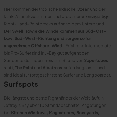
Hier kommen der tropische Indische Ozean und der
kühle Atlantik zusammen und produzieren einzigartige
Right-Hand-Pointbreaks auf sandigem Untergrund.
Der Swell, sowie die Winde kommen aus Süd-Ost-
bzw. Süd-West-Richtung und sorgen so für
angenehmen Offshore-Wind.
Erfahrene Intermediate
bis Pro-Surfer sind in J-Bay gut aufgehoben.
Surfcontests finden meist am Strand von
Supertubes
statt,
The Point
und
Albatross
laufen langsamer und
sind ideal für fortgeschrittene Surfer und Longboarder.
Surfspots
Die längste und beste Righthänder der Welt läuft in
Jeffrey’s Bay über 10 Strandabschnitte: Angefangen
bei
Kitchen Windows, Magnatubes, Boneyards,