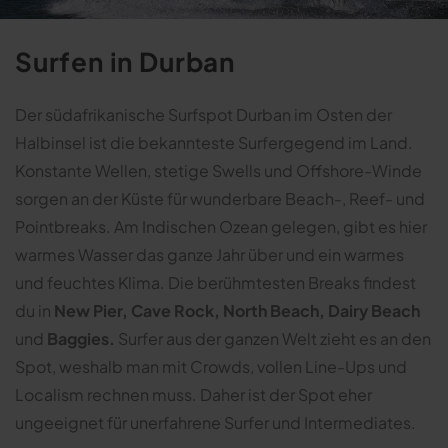
Surfen in Durban
Der südafrikanische Surfspot Durban im Osten der
Halbinsel ist die bekannteste Surfergegend im Land.
Konstante Wellen, stetige Swells und Offshore-Winde
sorgen an der Küste für wunderbare Beach-, Reef- und
Pointbreaks. Am Indischen Ozean gelegen, gibt es hier
warmes Wasser das ganze Jahr über und ein warmes
und feuchtes Klima. Die berühmtesten Breaks findest
du in
New Pier, Cave Rock, North Beach, Dairy Beach
und
Baggies.
Surfer aus der ganzen Welt zieht es an den
Spot, weshalb man mit Crowds, vollen Line-Ups und
Localism rechnen muss. Daher ist der Spot eher
ungeeignet für unerfahrene Surfer und Intermediates.