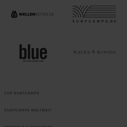
TOP SURFCAMPS
Pure Surfcamp Moliets
SURFCAMPS WELTWEIT
Familien Surfcamp Moliets
Surfcamps Frankreich
Jugendreise Surfcamp St. Girons