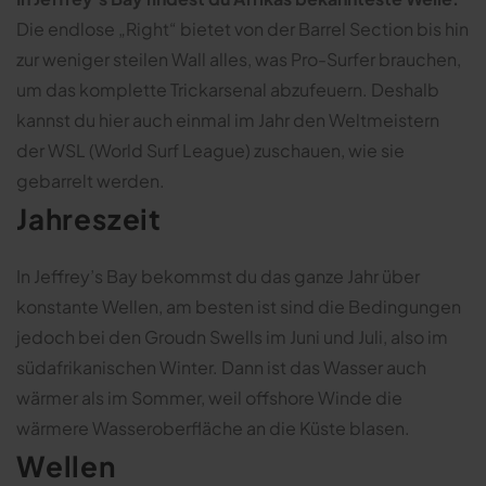
Die endlose „Right“ bietet von der Barrel Section bis hin
zur weniger steilen Wall alles, was Pro-Surfer brauchen,
um das komplette Trickarsenal abzufeuern. Deshalb
kannst du hier auch einmal im Jahr den Weltmeistern
der WSL (World Surf League) zuschauen, wie sie
gebarrelt werden.
Jahreszeit
In Jeffrey’s Bay bekommst du das ganze Jahr über
konstante Wellen, am besten ist sind die Bedingungen
jedoch bei den Groudn Swells im Juni und Juli, also im
südafrikanischen Winter. Dann ist das Wasser auch
wärmer als im Sommer, weil offshore Winde die
wärmere Wasseroberfläche an die Küste blasen.
Wellen