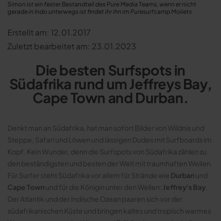
Simon ist ein fester Bestandteil des Pure Media Teams, wenn er nicht
gerade in Indo unterwegs ist findet ihr ihn im Puresurfcamp Moliets
Erstellt am: 12.01.2017
Zuletzt bearbeitet am: 23.01.2023
Die besten Surfspots in
Südafrika rund um Jeffreys Bay,
Cape Town and Durban.
Denkt man an Südafrika, hat man sofort Bilder von Wildnis und
Steppe, Safari und Löwen und lässigen Dudes mit Surfboards im
Kopf. Kein Wunder, denn die Surfspots von Südafrika zählen zu
den beständigsten und besten der Welt mit traumhaften Wellen.
Für Surfer steht Südafrika vor allem für Strände wie
Durban
und
Cape Town
und für die Königin unter den Wellen:
Jeffrey's Bay
.
Der Atlantik und der Indische Ozean paaren sich vor der
südafrikanischen Küste und bringen kaltes und tropisch warmes