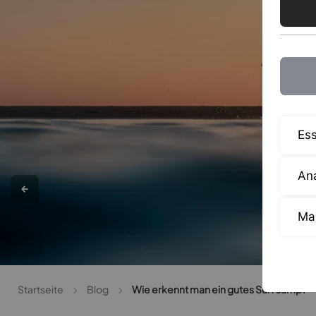
Ess
Ana
Ma
Startseite
Blog
Wie erkennt man ein gutes Surfcamp?