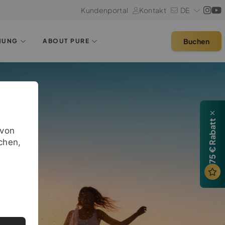
Kundenportal
Kontakt
DE
Buchen
HUNG
ABOUT PURE
75 € Rabatt
avon
chen,