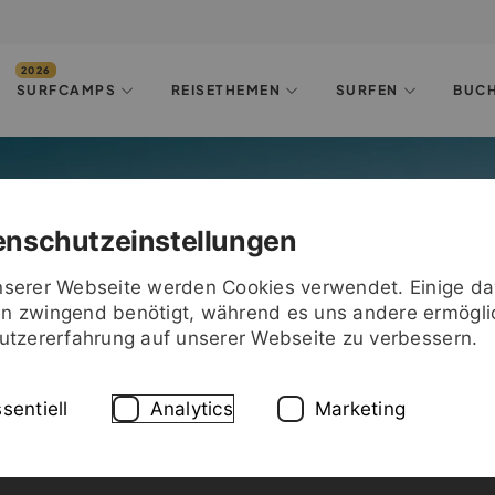
SURFCAMPS
REISETHEMEN
SURFEN
BUC
UALITÄT UND VIELFALT BEI PURESURFCAMPS
utes Surfcamp?
enschutzeinstellungen
nserer Webseite werden Cookies verwendet. Einige d
n zwingend benötigt, während es uns andere ermögli
Nutzererfahrung auf unserer Webseite zu verbessern.
sentiell
Analytics
Marketing