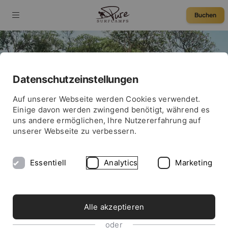
Buchen
Leon Glatzer: 10
Datenschutzeinstellungen
Fragen zu Olympia
75 € Rabatt
Auf unserer Webseite werden Cookies verwendet.
Einige davon werden zwingend benötigt, während es
2021 in Tokio
uns andere ermöglichen, Ihre Nutzererfahrung auf
unserer Webseite zu verbessern.
Essentiell
Analytics
Marketing
Alle akzeptieren
oder