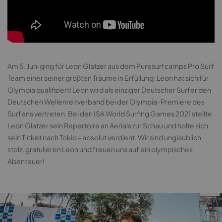
Am 5. Juni ging für Leon Glatzer aus dem Puresurfcamps Pro Surf
Team einer seiner größten Träume in Erfüllung: Leon hat sich für
Olympia qualifiziert! Leon wird als einziger Deutscher Surfer den
Deutschen Wellenreitverband bei der Olympia-Premiere des
Surfens vertreten. Bei den ISA World Surfing Games 2021 stellte
Leon Glatzer sein Repertoire an Aerials zur Schau und holte sich
sein Ticket nach Tokio - absolut verdient. Wir sind unglaublich
stolz, gratulieren Leon und freuen uns auf ein olympisches
Abenteuer!