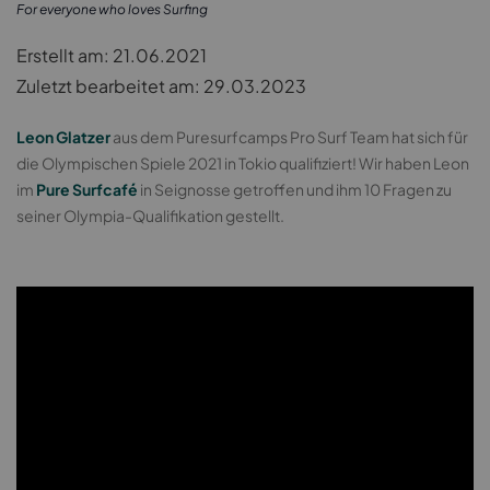
For everyone who loves Surfing
Erstellt am: 21.06.2021
Zuletzt bearbeitet am: 29.03.2023
Leon Glatzer
aus dem Puresurfcamps Pro Surf Team hat sich für
die Olympischen Spiele 2021 in Tokio qualifiziert! Wir haben Leon
im
Pure Surfcafé
in Seignosse getroffen und ihm 10 Fragen zu
seiner Olympia-Qualifikation gestellt.