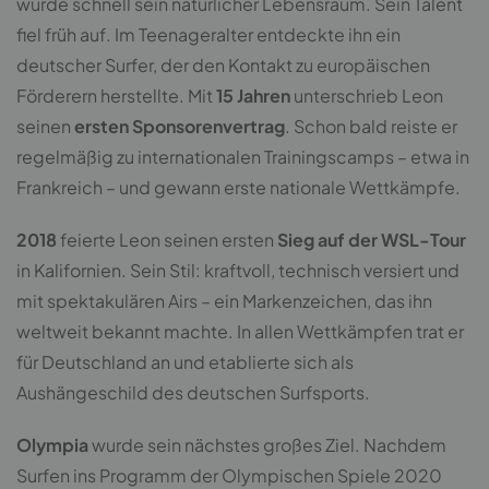
wurde schnell sein natürlicher Lebensraum. Sein Talent
fiel früh auf. Im Teenageralter entdeckte ihn ein
deutscher Surfer, der den Kontakt zu europäischen
Förderern herstellte. Mit
15 Jahren
unterschrieb Leon
seinen
ersten Sponsorenvertrag
. Schon bald reiste er
regelmäßig zu internationalen Trainingscamps – etwa in
Frankreich – und gewann erste nationale Wettkämpfe.
2018
feierte Leon seinen ersten
Sieg auf der WSL-Tour
in Kalifornien. Sein Stil: kraftvoll, technisch versiert und
mit spektakulären Airs – ein Markenzeichen, das ihn
weltweit bekannt machte. In allen Wettkämpfen trat er
für Deutschland an und etablierte sich als
Aushängeschild des deutschen Surfsports.
Olympia
wurde sein nächstes großes Ziel. Nachdem
Surfen ins Programm der Olympischen Spiele 2020