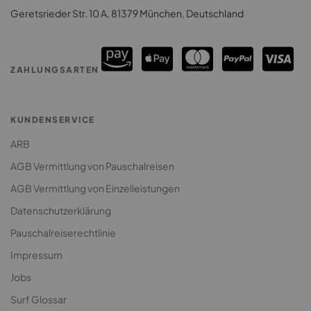
Geretsrieder Str. 10 A, 81379 München, Deutschland
Surfcamps Sri Lanka
Surfcamp: Lodges & Houses
Premium Surfcamp
ZAHLUNGSARTEN
Jugendreise Surfcamp
Klassenfahrt Surfcamp
KUNDENSERVICE
ARB
AGB Vermittlung von Pauschalreisen
AGB Vermittlung von Einzelleistungen
Datenschutzerklärung
Pauschalreiserechtlinie
Impressum
Jobs
Surf Glossar