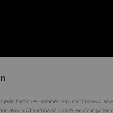
en
ch jeder herzlich Willkommen. An dieser Stelle wollen 
ion Glow, RIOT Surfboards, dem Puresurfcamps Team 