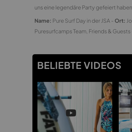
uns eine legendäre Party gefeiert haben
Name:
Pure Surf Day in der JSA -
Ort:
Jo
Puresurfcamps Team, Friends & Guests
BELIEBTE VIDEOS