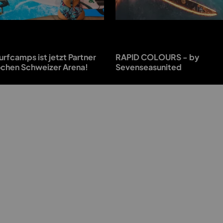
urfcamps ist jetzt Partner
RAPID COLOURS - by
ochen Schweizer Arena!
Sevenseasunited