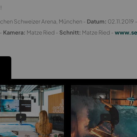
!
chen Schweizer Arena, München -
Datum:
02.11.2019 
 -
Kamera:
Matze Ried -
Schnitt:
Matze Ried -
www.se