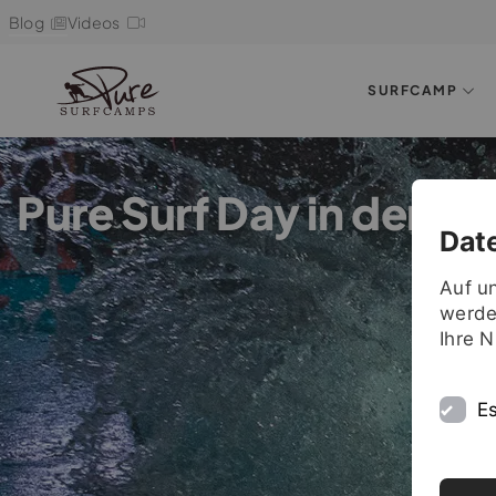
Blog
Videos
SURFCAMP
Pure Surf Day in der J
Dat
Auf u
werde
Ihre 
Es