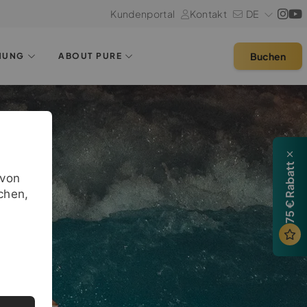
Kundenportal
Kontakt
DE
Buchen
HUNG
ABOUT PURE
75 € Rabatt
avon
chen,