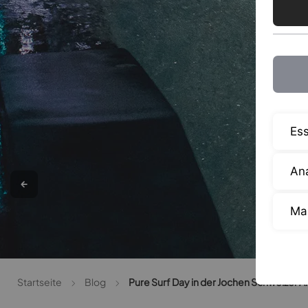
Ess
Ana
Ma
Startseite
Blog
Pure Surf Day in der Jochen Schweizer A