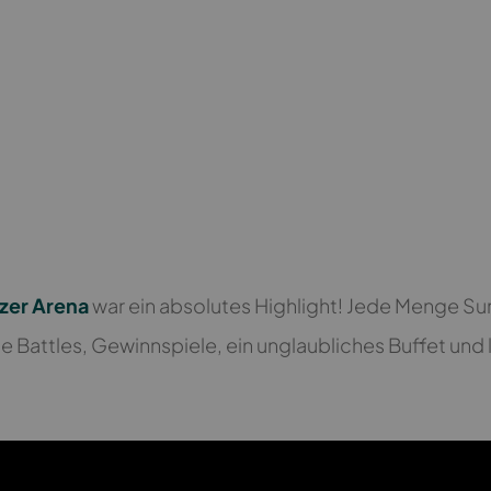
zer Arena
war ein absolutes Highlight! Jede Menge Sur
 Battles, Gewinnspiele, ein unglaubliches Buffet und 