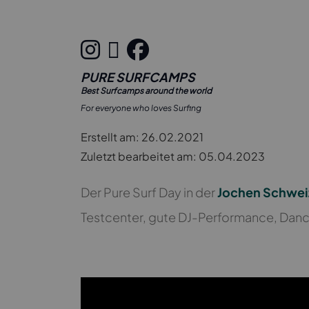
PURE SURFCAMPS
Best Surfcamps around the world
For everyone who loves Surfing
Erstellt am: 26.02.2021
Zuletzt bearbeitet am: 05.04.2023
Der Pure Surf Day in der
Jochen Schwei
Testcenter, gute DJ-Performance, Dance