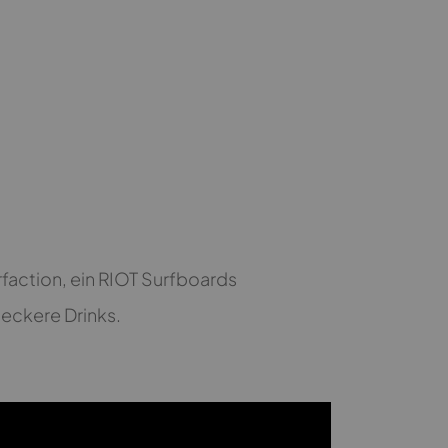
faction, ein RIOT Surfboards
leckere Drinks.