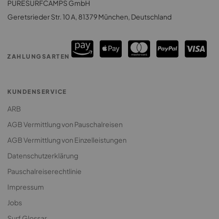
PURESURFCAMPS GmbH
Surfcamps Costa Rica
Surfcamp für Paare
Geretsrieder Str. 10 A, 81379 München, Deutschland
Surfcamps Sri Lanka
Surfcamp: Lodges & Houses
Premium Surfcamp
ZAHLUNGSARTEN
Jugendreise Surfcamp
Klassenfahrt Surfcamp
KUNDENSERVICE
ARB
AGB Vermittlung von Pauschalreisen
AGB Vermittlung von Einzelleistungen
Datenschutzerklärung
Pauschalreiserechtlinie
Impressum
Jobs
Surf Glossar