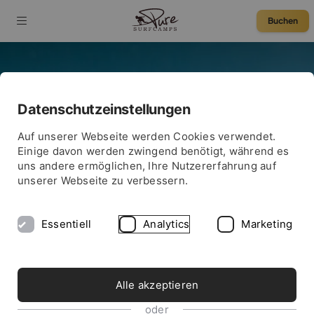
Buchen
DEINE CHANCE EINE REISE ZU GEWINNEN!
Datenschutzeinstellungen
o2 Surftown
75 € Rabatt
Auf unserer Webseite werden Cookies verwendet.
SurfDM:
Einige davon werden zwingend benötigt, während es
uns andere ermöglichen, Ihre Nutzererfahrung auf
Gewinnspiel
unserer Webseite zu verbessern.
Essentiell
Analytics
Marketing
Alle akzeptieren
oder