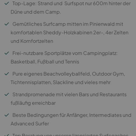
Top-Lage: Strand und Surfspot nur 600m hinter der
Düne und dem Camp.
Gemütliches Surfcamp mitten im Pinienwald mit
komfortablen Sheddy-Holzkabinen 2er-, 4er Zelten
und Komfortzelten
Frei-nutzbare Sportplätze vom Campingplatz:
Basketball, Fußball und Tennis
Pure eigenes Beachvolleyballfeld, Outdoor Gym,
Tichtennisplatten, Slackline und vieles mehr
Strandpromenade mit vielen Bars und Restaurants
fußläufig erreichbar
Beste Bedingungen für Anfänger, Intermediates und
Advanced Surfer
Top Beratung von unseren lizensierten Surfcoaches