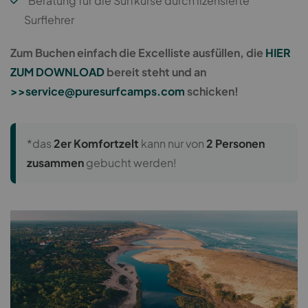
Beratung für die Surfkurse durch lizensierte
Surflehrer
Zum Buchen einfach die Excelliste ausfüllen, die
HIER
ZUM DOWNLOAD
bereit steht und an
>>service@puresurfcamps.com
schicken!
*das
2er Komfortzelt
kann nur von
2 Personen
zusammen
gebucht werden!