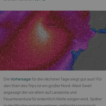
Die
Vorhersage
für die nächsten Tage siegt gut aus!! Für
den Start des Trips ist ein großer Nord-West Swell
angesagt der vor allem auf Lanzarote und
Feuerteventura für ordentlich Welle sorgen wird. Später
in der Woche wird ein weiterer, vielleicht sogar noch