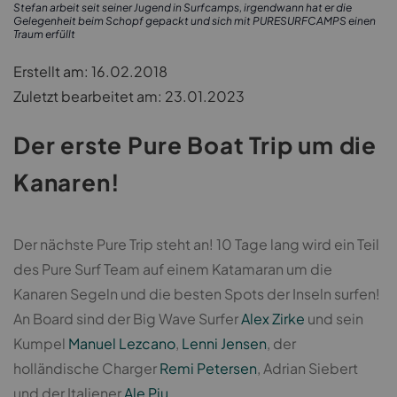
Stefan arbeit seit seiner Jugend in Surfcamps, irgendwann hat er die
Gelegenheit beim Schopf gepackt und sich mit PURESURFCAMPS einen
Traum erfüllt
Erstellt am: 16.02.2018
Zuletzt bearbeitet am: 23.01.2023
Der erste Pure Boat Trip um die
Kanaren!
Der nächste Pure Trip steht an! 10 Tage lang wird ein Teil
des Pure Surf Team auf einem Katamaran um die
Kanaren Segeln und die besten Spots der Inseln surfen!
An Board sind der Big Wave Surfer
Alex Zirke
und sein
Kumpel
Manuel Lezcano
,
Lenni Jensen
, der
holländische Charger
Remi Petersen
, Adrian Siebert
und der Italiener
Ale Piu
.