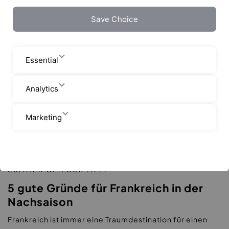
"Summer of your Life!"
Save Choice
|
Essential
Analytics
Marketing
SUMMER OF YOUR LIFE!
5 gute Gründe für Frankreich in der
Nachsaison
Frankreich ist immer eine Traumdestination für einen