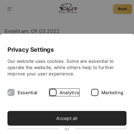
Book
Erstellt am: 09.03.2022
Zuletzt bearbeitet am: 23.01.2023
Privacy Settings
Unsere Blogbeiträge
Our website uses cookies. Some are essential to
operate the website, while others help to further
improve your user experience.
BLOG
Essential
Analytics
Marketing
ALLE
VIDEOS
INTERVIEW
SPECIA
Accept all
4 Posts
aus der Kategorie
or