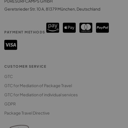
PURESURFCAMPS GmbH
Surf Camps Costa Rica
Premium Surfcamps
Geretsrieder Str. 10 A, 81379 München, Deutschland
Surf Camps Sri Lanka
PAYMENT METHODS
CUSTOMER SERVICE
GTC
GTC for Mediation of Package Travel
GTC for Mediation of individual services
GDPR
Package Travel Directive