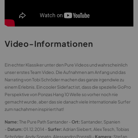
Video-Informationen
Ein echter Klassiker unter den Pure Videos und wahrscheinlich
unser erstes Team Video. Die Aufnahmen am Anfang und das
Narrating von Tobi Schröder machen das ganze irgendwie zu
einem Erlebnis. Ein cooler Sidefact ist, dass die spezielle GoPro
Perspektive von Ponzas Hang 10 Welle so vorher noch nie
gemacht wurde, aber das sie danach viele internationale Surfer
zum nachahmen inspiriert hat!
Name:
The Pure Path Santander -
Ort:
Santander, Spanien
-
Datum:
01.12.2014 -
Surfer:
Adrian Siebert, Alex Tesch, Tobias
Schröder, Andy Sonato, Alessandro Ponzalli -
Kamera:
Stefan