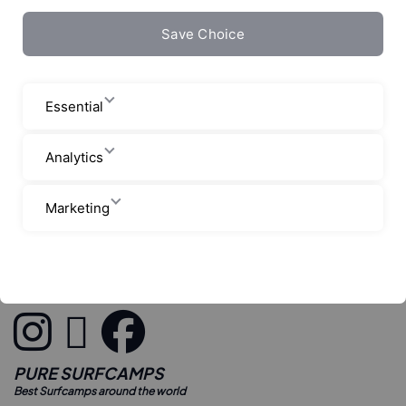
Save Choice
Essential
Analytics
Marketing
www.puresurfcamps.com/en
Blog
Pure Path Santande
PURE SURFCAMPS
Best Surfcamps around the world