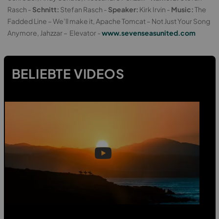
Rasch -
Schnitt:
Stefan Rasch -
Speaker:
Kirk Irvin -
Music:
The
Fadded Line – We’ll make it, Apache Tomcat – Not Just Your Song
Anymore, Jahzzar – Elevator -
www.sevenseasunited.com
BELIEBTE VIDEOS