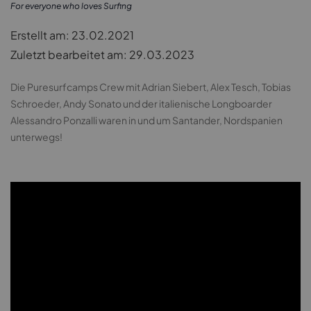
For everyone who loves Surfing
Erstellt am: 23.02.2021
Zuletzt bearbeitet am: 29.03.2023
Die Puresurfcamps Crew mit Adrian Siebert, Alex Tesch, Tobias
Schroeder, Andy Sonato und der italienische Longboarder
Alessandro Ponzalli waren in und um Santander, Nordspanien
unterwegs!