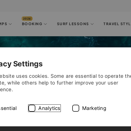
MPS
BOOKING
SURF LESSONS
TRAVEL STY
ACHT HABEN!"
iffa
acy Settings
ebsite uses cookies. Some are essential to operate th
e, while others help to further improve your user
ience.
sential
Analytics
Marketing