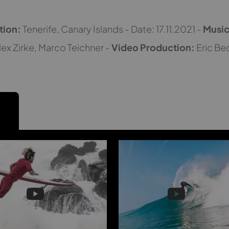
tion:
Tenerife, Canary Islands - Date: 17.11.2021 -
Music
lex Zirke, Marco Teichner -
Video Production:
Eric Be