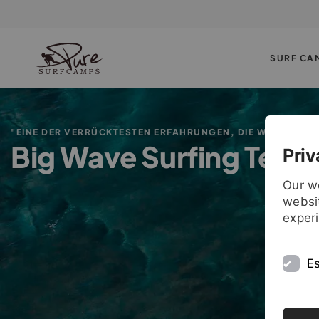
SURF CA
"EINE DER VERRÜCKTESTEN ERFAHRUNGEN, DIE WIR JE GEM
Big Wave Surfing Tener
Priv
Our w
websit
exper
Es