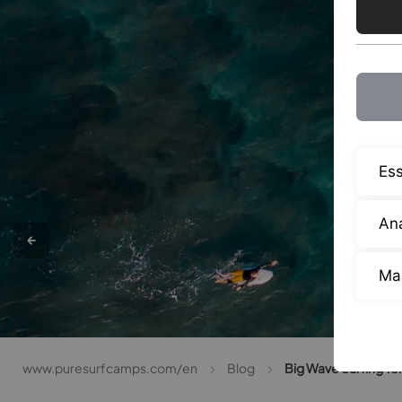
Ess
Ana
Ma
www.puresurfcamps.com/en
Blog
Big Wave Surfing Te