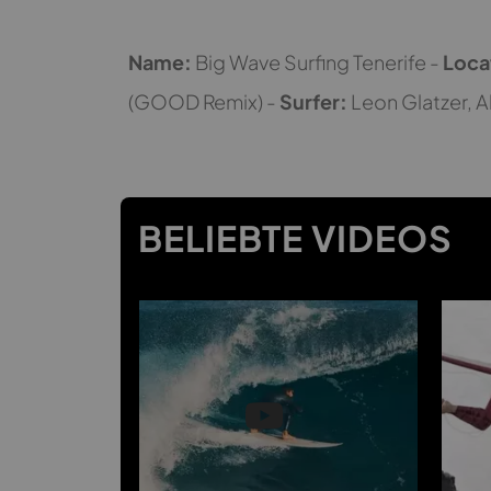
Name:
Big Wave Surfing Tenerife -
Loca
(GOOD Remix) -
Surfer:
Leon Glatzer, A
BELIEBTE VIDEOS