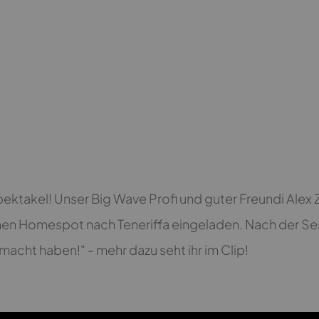
ektakel! Unser Big Wave Profi und guter Freundi Alex 
nen Homespot nach Teneriffa eingeladen. Nach der Ses
macht haben!" - mehr dazu seht ihr im Clip!