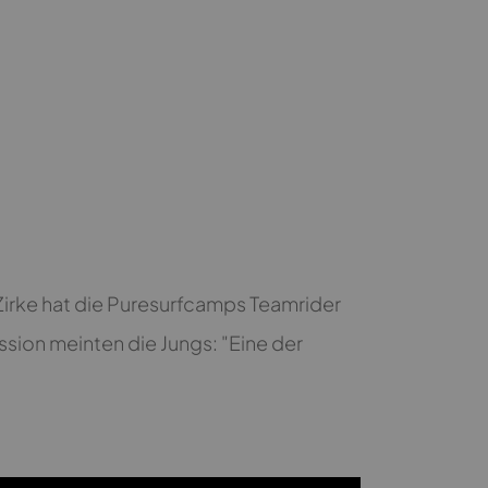
Zirke hat die Puresurfcamps Teamrider
sion meinten die Jungs: "Eine der