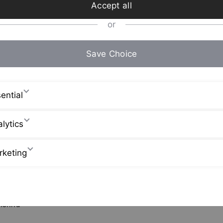
Accept all
or
Save Choice
ential
lytics
rketing
neriffa