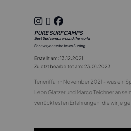
PURE SURFCAMPS
Best Surfcamps around the world
For everyone who loves Surfing
Erstellt am: 13.12.2021
Zuletzt bearbeitet am: 23.01.2023
Teneriffa im November 2021 - was ein Sp
Leon Glatzer und Marco Teichner an sei
verrücktesten Erfahrungen, die wir je ge