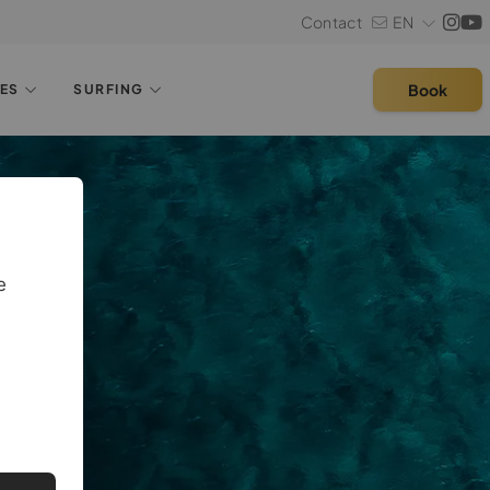
Contact
EN
Book
LES
SURFING
e