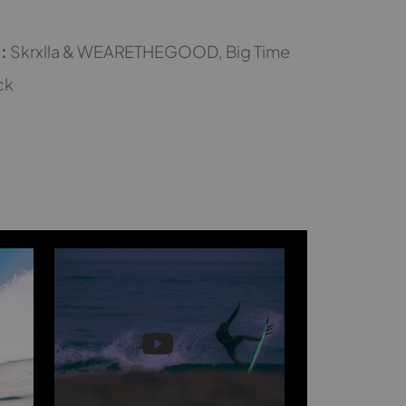
:
Skrxlla & WEARETHEGOOD, Big Time
ck