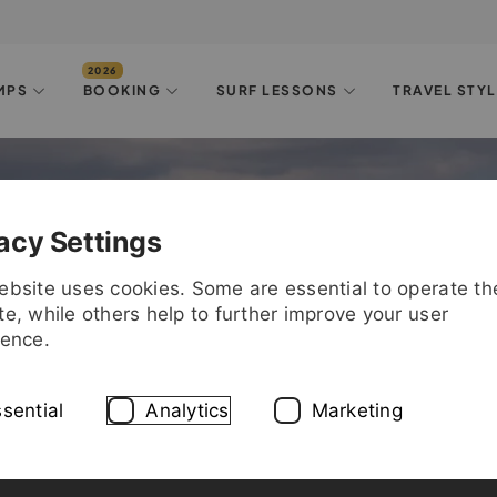
MPS
BOOKING
SURF LESSONS
TRAVEL STY
FTOWN MUC: Opening Fes
acy Settings
and!
ebsite uses cookies. Some are essential to operate th
e, while others help to further improve your user
ience.
sential
Analytics
Marketing