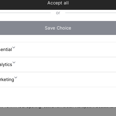
Accept all
or
Save Choice
ential
lytics
rketing
URFTOWN MUC: Opening Festival vom ersten Wavepool in Deutschlan