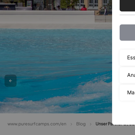
Ess
Ana
Ma
www.puresurfcamps.com/en
Blog
Unser Partner O₂ S