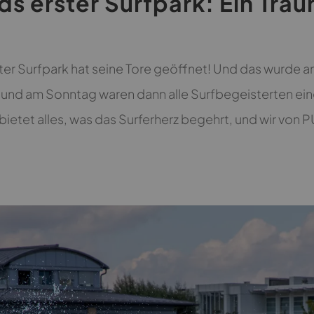
s erster Surfpark: Ein Tra
ster Surfpark hat seine Tore geöffnet! Und das wurde a
 und am Sonntag waren dann alle Surfbegeisterten ei
k bietet alles, was das Surferherz begehrt, und wir vo