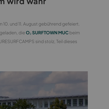
um wird wahr
m 10. und 11. August gebührend gefeiert.
ngeladen, die
O₂ SURFTOWN MUC
beim
n PURESURFCAMPS sind stolz, Teil dieses