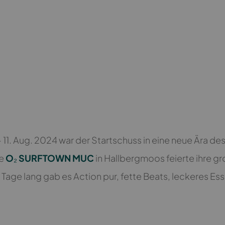
. Aug. 2024 war der Startschuss in eine neue Ära des 
ie
O₂ SURFTOWN MUC
in Hallbergmoos feierte ihre g
age lang gab es Action pur, fette Beats, leckeres Esse