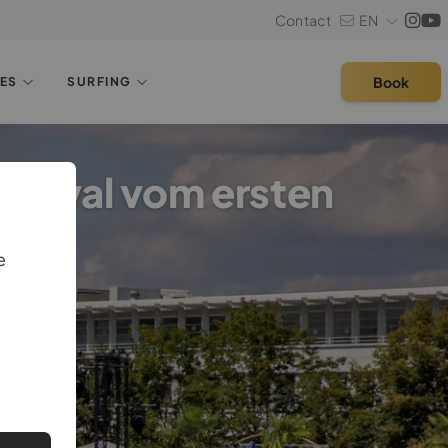
Contact
EN
Book
LES
SURFING
tival vom ersten
e