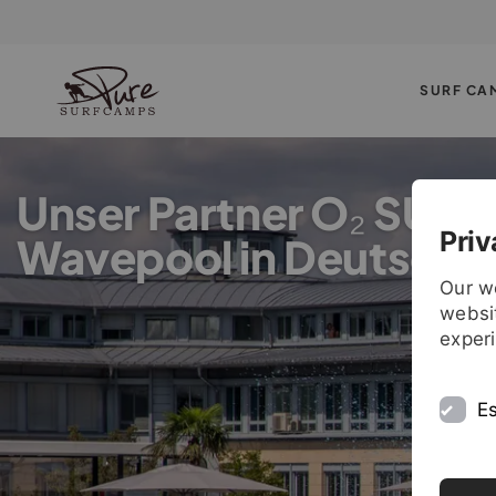
SURF CA
Unser Partner O₂ SUR
Priv
Wavepool in Deutschl
Our w
websit
exper
Es