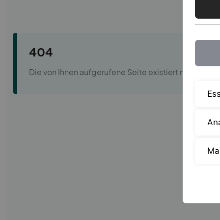
Ess
Ana
Ma