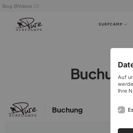
Blog
Videos
SURFCAMP
Dat
Buchung
Auf u
werde
Ihre 
Es