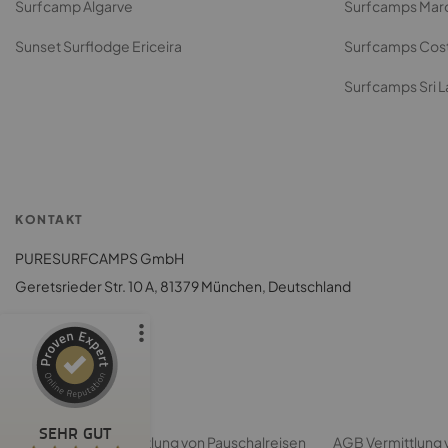
Surfcamp Algarve
Surfcamps Mar
Sunset Surflodge Ericeira
Surfcamps Cost
Surfcamps Sri 
Kundenbewertungen und Erfahrungen zu
Puresurfcamps - finde das beste Surfcamp
KONTAKT
%
100
PURESURFCAMPS GmbH
SEHR GUT
Empfehlungen auf
Geretsrieder Str. 10 A, 81379 München, Deutschland
ProvenExpert.com
5,00
/
4,75
2.092
8
2
Bewertungen von
Bewertungen auf
anderen Quellen
ProvenExpert.com
KUNDENSERVICE
SEHR GUT
ARB
AGB Vermittlung von Pauschalreisen
AGB Vermittlung 
Blick aufs ProvenExpert-Profil werfen