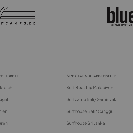
ELTWEIT
SPECIALS & ANGEBOTE
kreich
Surf Boat Trip Malediven
ugal
Surfcamp Bali / Seminyak
nien
Surfhouse Bali / Canggu
aren
Surfhouse Sri Lanka