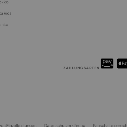
okko
a Rica
Lanka
ZAHLUNGSARTEN
von Einzelleistungen
Datenschutzerklärung
Pauschalreiserecht