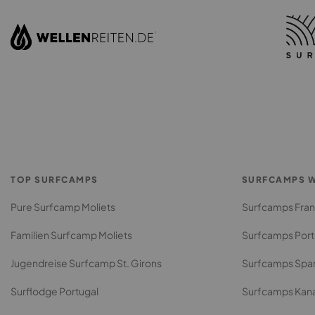
TOP SURFCAMPS
SURFCAMPS W
Pure Surfcamp Moliets
Surfcamps Fran
Familien Surfcamp Moliets
Surfcamps Port
Jugendreise Surfcamp St. Girons
Surfcamps Spa
Surflodge Portugal
Surfcamps Kan