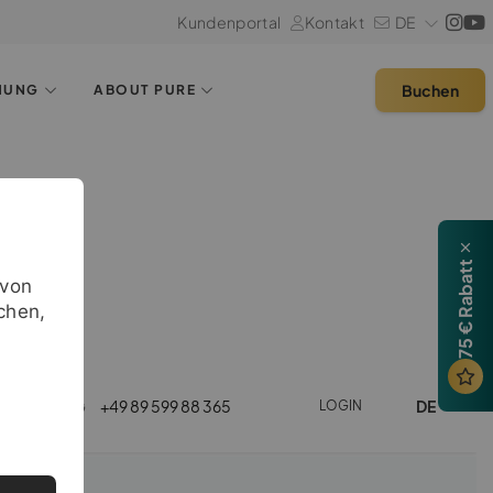
Kundenportal
Kontakt
DE
Buchen
HUNG
ABOUT PURE
75 € Rabatt
avon
chen,