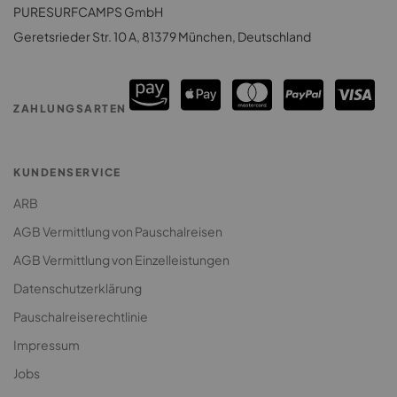
Surfhouse Sri Lanka
PURESURFCAMPS GmbH
Surfcamps Costa Rica
Surfcamp für Paare
Geretsrieder Str. 10 A, 81379 München, Deutschland
Surfcamps Sri Lanka
Surfcamp: Lodges & Houses
Premium Surfcamp
ZAHLUNGSARTEN
Jugendreise Surfcamp
Klassenfahrt Surfcamp
KUNDENSERVICE
ARB
AGB Vermittlung von Pauschalreisen
AGB Vermittlung von Einzelleistungen
Datenschutzerklärung
Pauschalreiserechtlinie
Impressum
Jobs