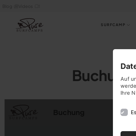
Blog
Videos
SURFCAMP
Dat
Buchung
Auf u
werde
Ihre 
Es