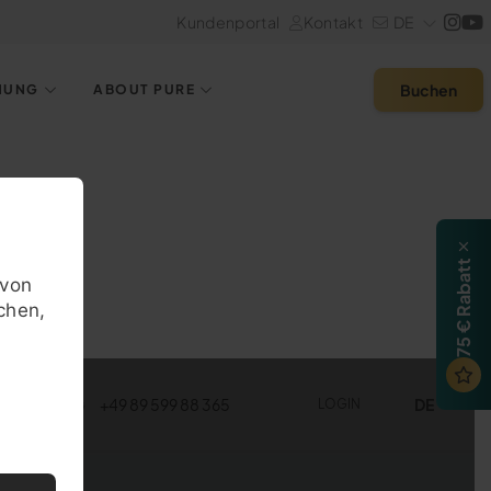
Kundenportal
Kontakt
DE
Buchen
HUNG
ABOUT PURE
75 € Rabatt
avon
chen,