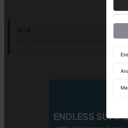
Ess
Ana
Ma