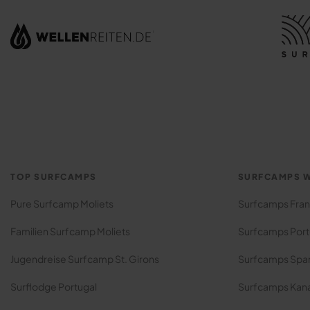
TOP SURFCAMPS
SURFCAMPS W
Pure Surfcamp Moliets
Surfcamps Fran
Familien Surfcamp Moliets
Surfcamps Port
Jugendreise Surfcamp St. Girons
Surfcamps Spa
Surflodge Portugal
Surfcamps Kan