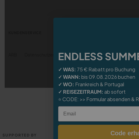
ENDLESS SUMM
✓ WAS:
75 € Rabatt pro Buchung
✓ WANN:
bis 09.08.2026 buchen
✓ WO:
Frankreich
&
Portugal
✓ REISEZEITRAUM:
ab sofort
⭐
CODE:
>> Formular absenden & 
Email
Code erha
SUPPORTED BY