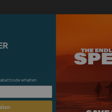
ER
Rabattcode erhalten
lten