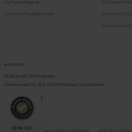
Surfcamp Algarve
Surfcamps Mar
Sunset Surflodge Ericeira
Surfcamps Cost
Surfcamps Sri 
Kundenbewertungen und Erfahrungen zu
Puresurfcamps - finde das beste Surfcamp
KONTAKT
PURESURFCAMPS GmbH
%
100
SEHR GUT
Empfehlungen auf
Geretsrieder Str. 10 A, 81379 München, Deutschland
ProvenExpert.com
5,00
/
4,75
2.092
8
2
Bewertungen von
Bewertungen auf
anderen Quellen
ProvenExpert.com
KUNDENSERVICE
SEHR GUT
ARB
AGB Vermittlung von Pauschalreisen
AGB Vermittlung 
Blick aufs ProvenExpert-Profil werfen