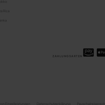
okko
a Rica
Lanka
ZAHLUNGSARTEN
von Einzelleistungen
Datenschutzerklärung
Pauschalreiserecht