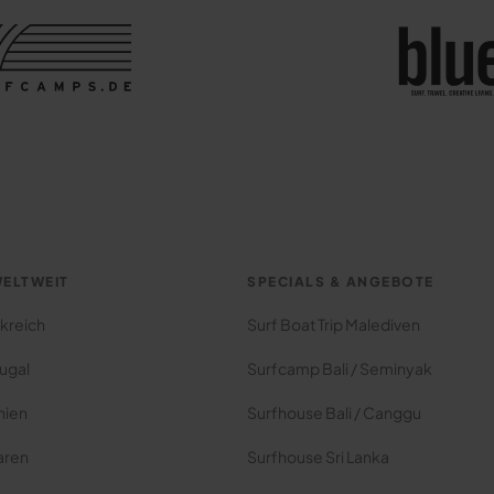
ELTWEIT
SPECIALS & ANGEBOTE
kreich
Surf Boat Trip Malediven
ugal
Surfcamp Bali / Seminyak
nien
Surfhouse Bali / Canggu
aren
Surfhouse Sri Lanka