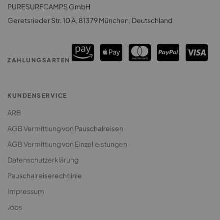
Surfhouse Sri Lanka
PURESURFCAMPS GmbH
Surfcamps Costa Rica
Surfcamp für Paare
Geretsrieder Str. 10 A, 81379 München, Deutschland
Surfcamps Sri Lanka
Surfcamp: Lodges & Houses
Premium Surfcamp
ZAHLUNGSARTEN
Jugendreise Surfcamp
Klassenfahrt Surfcamp
KUNDENSERVICE
ARB
AGB Vermittlung von Pauschalreisen
AGB Vermittlung von Einzelleistungen
Datenschutzerklärung
Pauschalreiserechtlinie
Impressum
Jobs