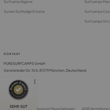
Surfcamp Algarve
Surfcamps Mar
Sunset Surflodge Ericeira
Surfcamps Cost
Surfcamps Sri 
Kundenbewertungen und Erfahrungen zu
Puresurfcamps - finde das beste Surfcamp
KONTAKT
%
100
PURESURFCAMPS GmbH
SEHR GUT
Empfehlungen auf
Geretsrieder Str. 10 A, 81379 München, Deutschland
ProvenExpert.com
5,00
/
4,75
2.092
8
2
Bewertungen von
Bewertungen auf
anderen Quellen
ProvenExpert.com
KUNDENSERVICE
SEHR GUT
ARB
AGB Vermittlung von Pauschalreisen
AGB Vermittlung 
Blick aufs ProvenExpert-Profil werfen