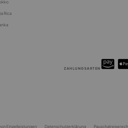
okko
a Rica
Lanka
ZAHLUNGSARTEN
von Einzelleistungen
Datenschutzerklärung
Pauschalreiserecht