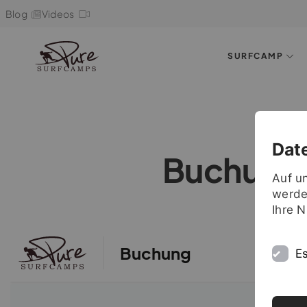
Blog
Videos
SURFCAMP
Dat
Buchung
Auf u
werde
Ihre 
Es