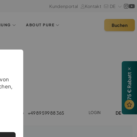
Kundenportal
Kontakt
DE
Buchen
HUNG
ABOUT PURE
75 € Rabatt
avon
chen,