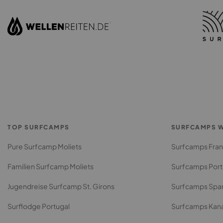
TOP SURFCAMPS
SURFCAMPS W
Pure Surfcamp Moliets
Surfcamps Fran
Familien Surfcamp Moliets
Surfcamps Port
Jugendreise Surfcamp St. Girons
Surfcamps Spa
Surflodge Portugal
Surfcamps Kan