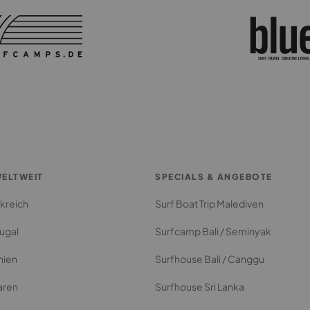
ELTWEIT
SPECIALS & ANGEBOTE
kreich
Surf Boat Trip Malediven
ugal
Surfcamp Bali / Seminyak
nien
Surfhouse Bali / Canggu
aren
Surfhouse Sri Lanka