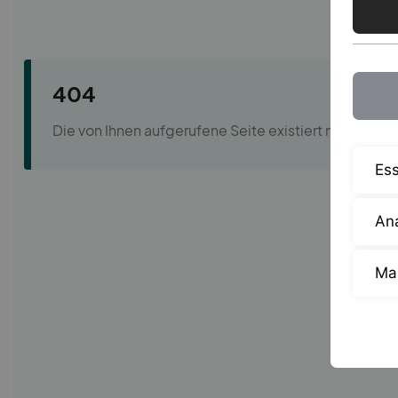
Ess
Ana
Ma