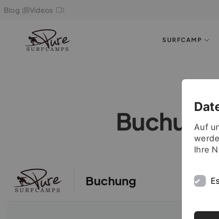
Blog
Videos
SURFCAMP
Dat
Buchung
Auf u
werde
Ihre 
Es