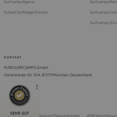
Surfcamp Algarve
Surfcamps Mar
Sunset Surflodge Ericeira
Surfcamps Cost
Surfcamps Sri 
Kundenbewertungen und Erfahrungen zu
Puresurfcamps - finde das beste Surfcamp
KONTAKT
%
100
PURESURFCAMPS GmbH
SEHR GUT
Empfehlungen auf
Geretsrieder Str. 10 A, 81379 München, Deutschland
ProvenExpert.com
5,00
/
4,75
2.092
8
2
Bewertungen von
Bewertungen auf
anderen Quellen
ProvenExpert.com
KUNDENSERVICE
SEHR GUT
ARB
AGB Vermittlung von Pauschalreisen
AGB Vermittlung 
Blick aufs ProvenExpert-Profil werfen