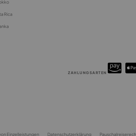
okko
a Rica
Lanka
ZAHLUNGSARTEN
von Einzelleistungen
Datenschutzerklärung
Pauschalreiserecht