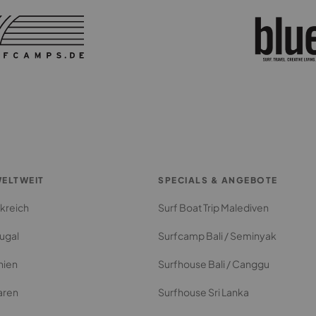
ELTWEIT
SPECIALS & ANGEBOTE
kreich
Surf Boat Trip Malediven
ugal
Surfcamp Bali / Seminyak
nien
Surfhouse Bali / Canggu
aren
Surfhouse Sri Lanka