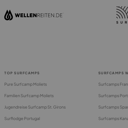
TOP SURFCAMPS
SURFCAMPS W
Pure Surfcamp Moliets
Surfcamps Fran
Familien Surfcamp Moliets
Surfcamps Port
Jugendreise Surfcamp St. Girons
Surfcamps Spa
Surflodge Portugal
Surfcamps Kan