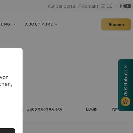
Kundenportal
Kontakt
DE
Buchen
HUNG
ABOUT PURE
75 € Rabatt
avon
chen,