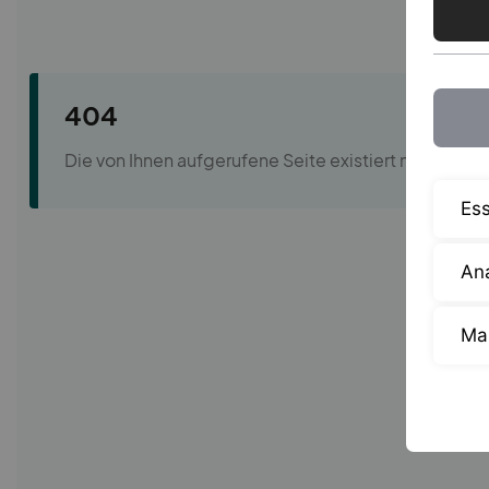
Ess
Ana
Ma