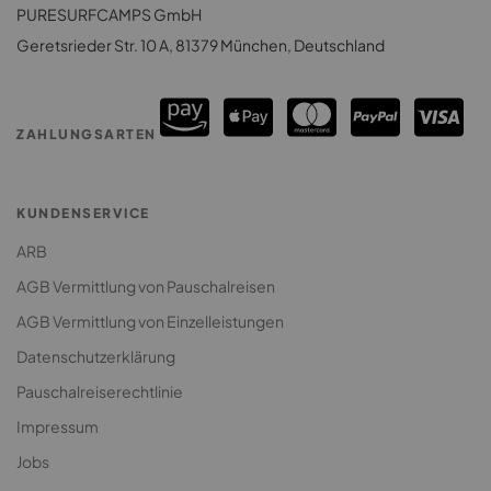
Surfhouse Sri Lanka
PURESURFCAMPS GmbH
Surfcamps Costa Rica
Surfcamp für Paare
Geretsrieder Str. 10 A, 81379 München, Deutschland
Surfcamps Sri Lanka
Surfcamp: Lodges & Houses
Premium Surfcamp
ZAHLUNGSARTEN
Jugendreise Surfcamp
Klassenfahrt Surfcamp
KUNDENSERVICE
ARB
AGB Vermittlung von Pauschalreisen
AGB Vermittlung von Einzelleistungen
Datenschutzerklärung
Pauschalreiserechtlinie
Impressum
Jobs