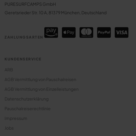
Surfhouse Sri Lanka
PURESURFCAMPS GmbH
Surfcamps Costa Rica
Surfcamp für Paare
Geretsrieder Str. 10 A, 81379 München, Deutschland
Surfcamps Sri Lanka
Surfcamp: Lodges & Houses
Premium Surfcamp
ZAHLUNGSARTEN
Jugendreise Surfcamp
Klassenfahrt Surfcamp
KUNDENSERVICE
ARB
AGB Vermittlung von Pauschalreisen
AGB Vermittlung von Einzelleistungen
Datenschutzerklärung
Pauschalreiserechtlinie
Impressum
Jobs