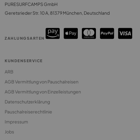
Surfhouse Sri Lanka
PURESURFCAMPS GmbH
Surfcamps Costa Rica
Surfcamp für Paare
Geretsrieder Str. 10 A, 81379 München, Deutschland
Surfcamps Sri Lanka
Surfcamp: Lodges & Houses
Premium Surfcamp
ZAHLUNGSARTEN
Jugendreise Surfcamp
Klassenfahrt Surfcamp
KUNDENSERVICE
ARB
AGB Vermittlung von Pauschalreisen
AGB Vermittlung von Einzelleistungen
Datenschutzerklärung
Pauschalreiserechtlinie
Impressum
Jobs